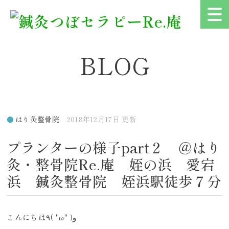
BLOG
はり灸整骨院
2018年12月17日 更新
プランターの様子part２ ＠はり
灸・整骨院Re.庵 姪の浜 愛宕
浜 鍼灸整骨院 姪浜駅徒歩７分
こんにちは٩( ''ω'' )و