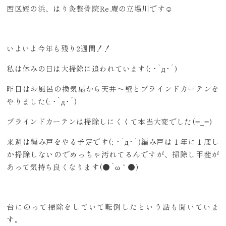
西区姪の浜、はり灸整骨院Re.庵の立場川です☺
いよいよ今年も残り2週間！！
私は休みの日は大掃除に追われています(; ･`д･´)
昨日はお風呂の換気扇から天井～壁とブラインドカーテンを
やりました(; ･`д･´)
ブラインドカーテンは掃除しにくくて本当大変でした(=_=)
来週は編み戸をやる予定です(; ･`д･´)編み戸は１年に１度し
か掃除しないのでめっちゃ汚れてるんですが、掃除し甲斐が
あって気持ち良くなります(●´ω｀●)
台にのって掃除をしていて転倒したという話も聞いていま
す。