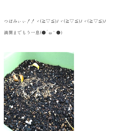
つぼみぃぃ！！ヾ(≧▽≦)ﾉヾ(≧▽≦)ﾉヾ(≧▽≦)ﾉ
満開までもう一息(●´ω｀●)