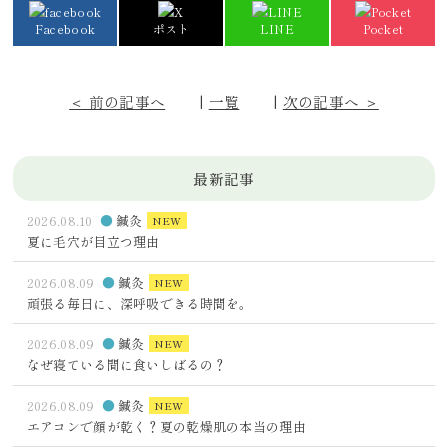
Facebook
ポスト
LINE
Pocket
＜ 前の記事へ
|
一覧
|
次の記事へ ＞
最新記事
2026.08.10
鍼灸
NEW
夏に毛穴が目立つ理由
2026.08.09
鍼灸
NEW
頑張る毎日に、深呼吸できる時間を。
2026.08.09
鍼灸
NEW
なぜ寝ている間に食いしばるの？
2026.08.09
鍼灸
NEW
エアコンで顔が乾く？夏の乾燥肌の本当の理由