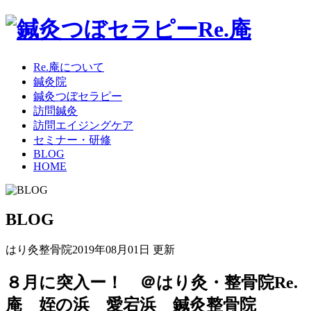
Re.庵について
鍼灸院
鍼灸つぼセラピー
訪問鍼灸
訪問エイジングケア
セミナー・研修
BLOG
HOME
BLOG
はり灸整骨院
2019年08月01日 更新
８月に突入ー！ ＠はり灸・整骨院Re.
庵 姪の浜 愛宕浜 鍼灸整骨院