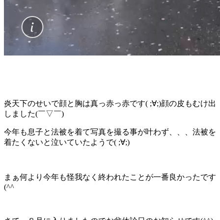
炎天下のせいで顔と胸は真っ赤っ赤です( ;∀;)顔の皮もむけ出
しました(￣▽￣)
今年も息子と法被を着て写真を撮る事が叶わず、、、法被を
着たくないと泣いていたようで( ;∀;)
まぁ何より今年も怪我なく終われたことが一番良かったです
(^^