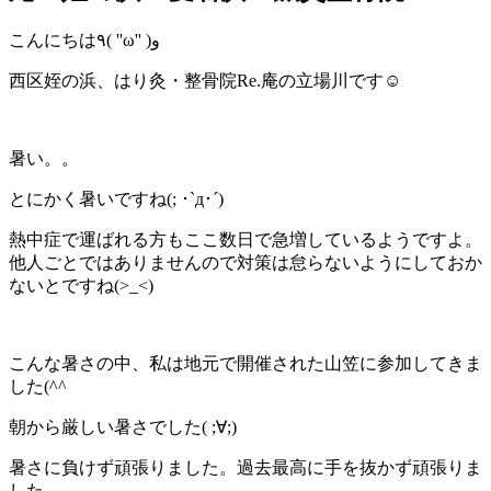
こんにちは٩( ''ω'' )و
西区姪の浜、はり灸・整骨院Re.庵の立場川です☺
暑い。。
とにかく暑いですね(; ･`д･´)
熱中症で運ばれる方もここ数日で急増しているようですよ。
他人ごとではありませんので対策は怠らないようにしておか
ないとですね(>_<)
こんな暑さの中、私は地元で開催された山笠に参加してきま
した(^^
朝から厳しい暑さでした( ;∀;)
暑さに負けず頑張りました。過去最高に手を抜かず頑張りま
した。