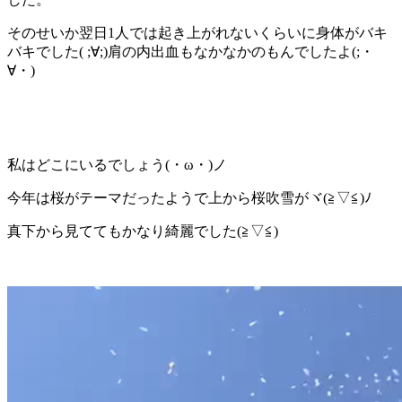
そのせいか翌日1人では起き上がれないくらいに身体がバキ
バキでした( ;∀;)肩の内出血もなかなかのもんでしたよ(;・
∀・)
私はどこにいるでしょう(・ω・)ノ
今年は桜がテーマだったようで上から桜吹雪がヾ(≧▽≦)ﾉ
真下から見ててもかなり綺麗でした(≧▽≦)