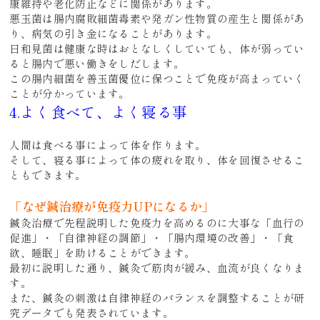
康維持や老化防止などに関係があります。
悪玉菌は腸内腐敗細菌毒素や発ガン性物質の産生と関係があ
り、病気の引き金になることがあります。
日和見菌は健康な時はおとなしくしていても、体が弱ってい
ると腸内で悪い働きをしだします。
この腸内細菌を善玉菌優位に保つことで免疫が高まっていく
ことが分かっています。
4.よく食べて、よく寝る事
人間は食べる事によって体を作ります。
そして、寝る事によって体の疲れを取り、体を回復させるこ
ともできます。
「なぜ鍼治療が免疫力UPになるか」
鍼灸治療で先程説明した免疫力を高めるのに大事な「血行の
促進」・「自律神経の調節」・「腸内環境の改善」・「食
欲、睡眠」を助けることができます。
最初に説明した通り、鍼灸で筋肉が緩み、血流が良くなりま
す。
また、鍼灸の刺激は自律神経のバランスを調整することが研
究データでも発表されています。