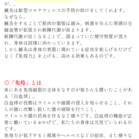
が、、
鍼灸は新型コロナウィルスの予防の助けをしてくれます。
なぜなら。
鍼灸をすることで筋肉の緊張は緩み、刺激を与えた周囲の毛
細血管が拡張され新陳代謝が高まります。
新陳代謝が良くなることで、溜まっていた疲労物質が流さ
れ、身体は回復に向かっていきます。
しかし鍼灸は身体の表面に現れている症状を和らげるだけで
なく
『免疫力』
を上げる、高める効果もあるのです。
◎「免疫」とは
体にある免疫細胞の主体をなすのが皆さんも聞いたことがあ
る「白血球」。
白血球の役割はウイルスや細菌の侵入を知らせること、それ
らの菌に攻撃し殺した菌の掃除を行うこと、
ウイルスや菌の抗体を作るなど様々です。白血球の機能が正
常に働いているおかげで、私たちの身体は元気でいられるの
です。
免疫力が低下すると風邪やヘルペスなどの症状、また様々な