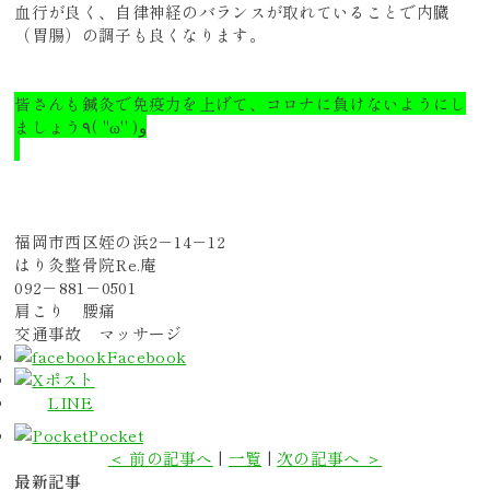
血行が良く、自律神経のバランスが取れていることで
内臓
（胃腸）の調子も良くなります。
皆さんも鍼灸で免疫力を上げて、コロナに負けないようにし
ましょう٩( ''ω'' )و
福岡市西区姪の浜2－14－12
はり灸整骨院Re.庵
092－881－0501
肩こり 腰痛
交通事故 マッサージ
Facebook
ポスト
LINE
Pocket
＜ 前の記事へ
|
一覧
|
次の記事へ ＞
最新記事