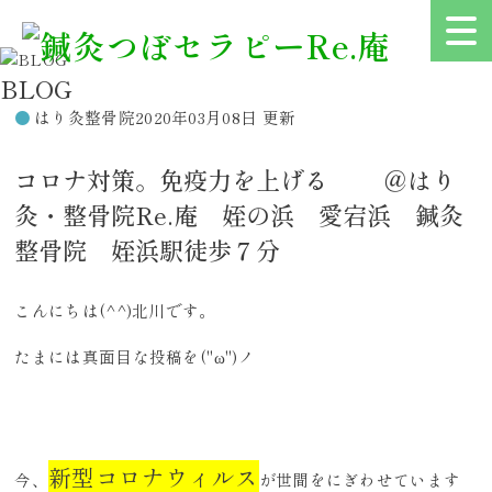
BLOG
はり灸整骨院
2020年03月08日 更新
コロナ対策。免疫力を上げる ＠はり
灸・整骨院Re.庵 姪の浜 愛宕浜 鍼灸
整骨院 姪浜駅徒歩７分
こんにちは(^^)北川です。
たまには真面目な投稿を(''ω'')ノ
新型コロナウィルス
今、
が世間をにぎわせています