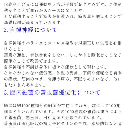
代謝を上げるには運動や入浴が手軽でおすすめです。身体を
動かすことで血行がスムーズになります。
また運動することで筋肉が刺激され、筋肉量も増えることで
基礎代謝が高まっていきます。
2. 自律神経について
自律神経のバランスはストレス発散や規則正しい生活を心掛
けること、
適度な運動、暴飲暴食をしない、しっかりと睡眠をとるなど
簡単なことで改善できます。
自律神経の不調は身体に様々な症状として現れます。
なかなかとれない疲労感、体温の異常、下痢や便秘など胃腸
の症状、筋肉のコリ、関節の痛み、不眠やめまいなど、他に
もたくさんあります。
3. 腸内細菌の善玉菌優位化について
腸には約1000種類もの細菌が存在しており、数にして100兆
個ほどといわれています。その1000種類の細菌は働きによっ
て善玉菌、悪玉菌、日和見菌と分類されています。
善玉菌は消化吸収の補助やビタミンの合成、感染防御など健