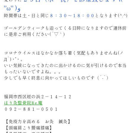
''ω'' )و
時間帯は土・日と同じ
８：３０～１８：００
となります(^.^)
ゴールデンウィークも迫ってくる日時になりますので連休前
に是非ご利用ください(´▽｀)
コロナウイルスはなかなか落ち着く気配もありませんね(ノ
Д`)・゜・。
いい気候になってきたのに出かけるのに気が引けるので本当
もったいないですよね。。。
少しでも早く終息に向かってほしいものです（´-`）
福岡市西区姪の浜２－１４－１２
はり灸整骨院Re.庵
０９２－８８１－０５０１
【免疫力を高める お灸 鍼灸】
【頭痛肩こり腰痛膝痛】