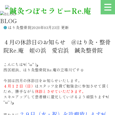
BLOG
はり灸整骨院
2020年03月23日 更新
４月の休診日のお知らせ ＠はり灸・整骨
院Re.庵 姪の浜 愛宕浜 鍼灸整骨院
こんにちは٩( ''ω'' )و
西区姪浜、はり灸整骨院Re.庵の立場川です☺
今回は四月の休診日をお知らせいたします。
４月１２日（日）
はスタッフ全員で勉強会に参加させて頂く
ため、勝手ながら
休診とさせていただきます。
スキルアップして患者様に還元していけるよう頑張ります٩(
''ω'' )و
２９日（水・祝）を診療致します٩(
変わりに