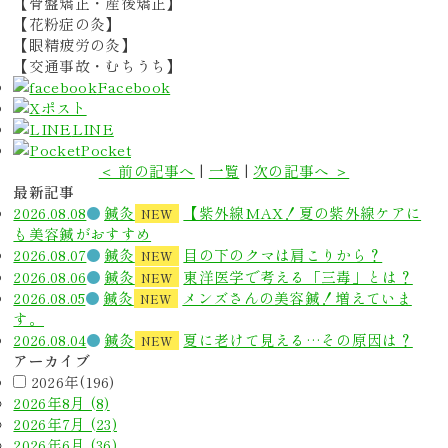
【骨盤矯正・産後矯正】
【花粉症の灸】
【眼精疲労の灸】
【交通事故・むちうち】
Facebook
ポスト
LINE
Pocket
＜ 前の記事へ
|
一覧
|
次の記事へ ＞
最新記事
2026.08.08
鍼灸
【紫外線MAX！夏の紫外線ケアに
NEW
も美容鍼がおすすめ
2026.08.07
鍼灸
目の下のクマは肩こりから？
NEW
2026.08.06
鍼灸
東洋医学で考える「三毒」とは？
NEW
2026.08.05
鍼灸
メンズさんの美容鍼！増えていま
NEW
す。
2026.08.04
鍼灸
夏に老けて見える…その原因は？
NEW
アーカイブ
2026年(196)
2026年8月 (8)
2026年7月 (23)
2026年6月 (36)