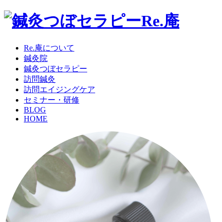
Re.庵について
鍼灸院
鍼灸つぼセラピー
訪問鍼灸
訪問エイジングケア
セミナー・研修
BLOG
HOME