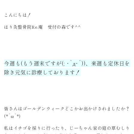
こんにちは！
はり灸整骨院Re.庵 受付の森です^^
今週も(もう週末ですが(; ･`д･´))、来週も定休日を
除き元気に診療しております！
皆さんはゴールデンウィークどこかお出かけされましたか？
(*´ω`*)
私はイチゴを採りに行ったり、じーちゃん家の庭の草むしり