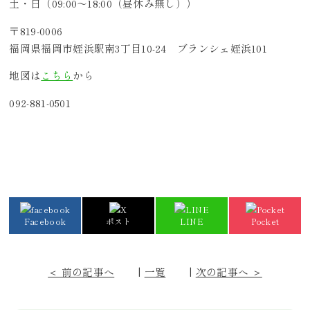
土・日（09:00～18:00（昼休み無し））
〒819-0006
福岡県福岡市姪浜駅南3丁目10-24 ブランシェ姪浜101
地図は
こちら
から
092-881-0501
Facebook
ポスト
LINE
Pocket
＜ 前の記事へ
|
一覧
|
次の記事へ ＞