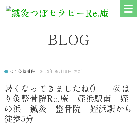
BLOG
はり灸整骨院
2023年05月19日 更新
暑くなってきましたね(゜゜) ＠は
り灸整骨院Re.庵 姪浜駅南 姪
の浜 鍼灸 整骨院 姪浜駅から
徒歩5分