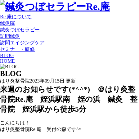
Re.庵について
鍼灸院
鍼灸つぼセラピー
訪問鍼灸
訪問エイジングケア
セミナー・研修
BLOG
HOME
BLOG
はり灸整骨院
2023年09月15日 更新
来週のお知らせです(*^^*) ＠はり灸整
骨院Re.庵 姪浜駅南 姪の浜 鍼灸 整
骨院 姪浜駅から徒歩5分
こんにちは！
はり灸整骨院Re.庵 受付の森です^^