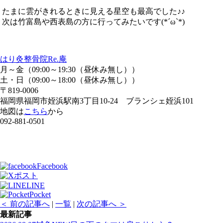
たまに雲がきれるときに見える星空も最高でした♪♪
次は竹富島や西表島の方に行ってみたいです(*´ω`*)
はり灸整骨院Re.庵
月～金（09:00～19:30（昼休み無し））
土・日（09:00～18:00（昼休み無し））
〒819-0006
福岡県福岡市姪浜駅南3丁目10-24 ブランシェ姪浜101
地図は
こちら
から
092-881-0501
Facebook
ポスト
LINE
Pocket
＜ 前の記事へ
|
一覧
|
次の記事へ ＞
最新記事