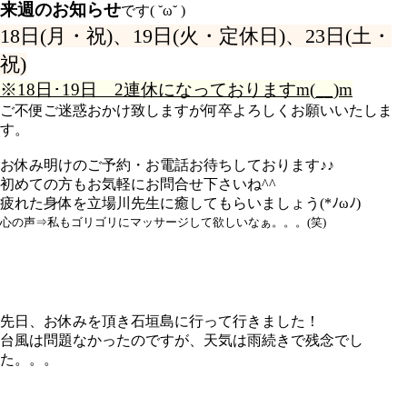
来週のお知らせ
です( ˘ω˘ )
18日(月・祝)、
19日(火・定休日)、
23日(土・
祝)
※18日･19日 2連休になっておりますm(__)m
ご不便ご迷惑おかけ致しますが何卒よろしくお願いいたしま
す。
お休み明けのご予約・お電話お待ちしております♪♪
初めての方もお気軽にお問合せ下さいね^^
疲れた身体を立場川先生に癒してもらいましょう(*ﾉωﾉ)
心の声⇒私もゴリゴリにマッサージして欲しいなぁ。。。(笑)
先日、お休みを頂き石垣島に行って行きました！
台風は問題なかったのですが、天気は雨続きで残念でし
た。。。