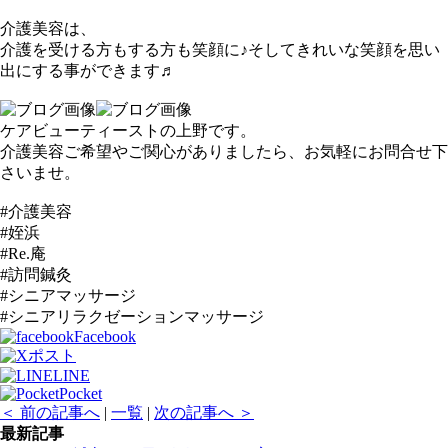
介護美容は、
介護を受ける方もする方も笑顔に♪そしてきれいな笑顔を思い
出にする事ができます♬
ケアビューティーストの上野です。
介護美容ご希望やご関心がありましたら、お気軽にお問合せ下
さいませ。
#介護美容
#姪浜
#Re.庵
#訪問鍼灸
#シニアマッサージ
#シニアリラクゼーションマッサージ
Facebook
ポスト
LINE
Pocket
＜ 前の記事へ
|
一覧
|
次の記事へ ＞
最新記事