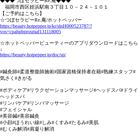
◆◆◆つぼセラピーRe.庵◆◆◆
福岡市西区姪浜駅南３丁目１０－２４－１０１
【ご予約はこちら】
☆つぼセラピーRe.庵/ホットペッパー
https://beauty.hotpepper.jp/kr/slnH000523787/?
vos=cpahpbprosmaf131118005
☆ホットペッパービューティーのアプリダウンロードはこちら
↓
https://beauty.hotpepper.jp/doc/sp/
#鍼灸師#柔道整復師施術#国家資格保持者在籍#熟練スタッフ#
気さく#きがる
#ボディケア#リラクゼーションマッサージ#ヘッドスパ#ドライ
ヘッドスパ
#リンパケア#リンパマッサージ
#フェイシャル
#美容鍼#美容鍼灸
#小顔#ほうれい線#しみ#くすみ#たるみ#美肌
#むくみ解消#肩凝り解消