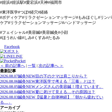
#姪浜#姪浜駅#愛宕浜#天神#福岡市
#東洋医学#つぼ#経穴#経絡
#ボディケア#リラクゼーションマッサージ#もみほぐし#リンパ
ケア#リラクゼーションマッサージ#ハンドマッサージ
#フェイシャル#美容鍼#美容鍼灸#小顔
#ほうれい線#しみ#くすみ#たるみ
Facebook
ポスト
LINE
Pocket
＜ 前の記事へ
|
一覧
|
次の記事へ ＞
最新記事
2026.08.07
鍼灸
NEW
目の下のクマは肩こりから？
2026.08.06
鍼灸
NEW
東洋医学で考える「三毒」とは？
2026.08.05
鍼灸
NEW
メンズさんの美容鍼！増えています。
2026.08.04
鍼灸
NEW
夏に老けて見える…その原因は？
2026.08.03
鍼灸
NEW
【猛暑と自律神経】「朝から疲れてい
る…」
アーカイブ