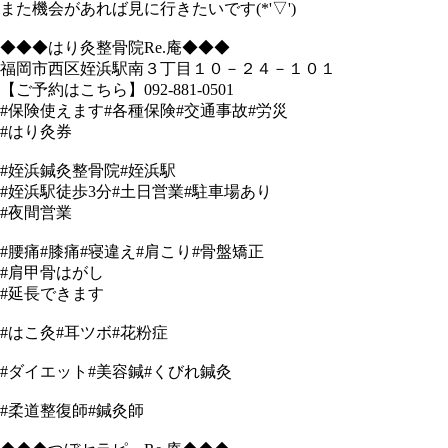
また機会があれば見に行きたいです(*'▽')
◆◆◆はり灸整骨院Re.庵◆◆◆
福岡市西区姪浜駅南３丁目１０－２４－１０１
【ご予約はこちら】092-881-0501
#保険使えます#各種保険#交通事故#労災
#はり灸券
#姪浜鍼灸整骨院#姪浜駅
#姪浜駅徒歩3分#土日営業#駐車場あり
#夜間営業
#腰痛#膝痛#寝違え#肩こり#骨盤矯正
#肩甲骨はがし
#延長できます
#はこ灸#耳ツボ#花粉症
#ダイエット#美容鍼#くびれ鍼灸
#柔道整復師#鍼灸師