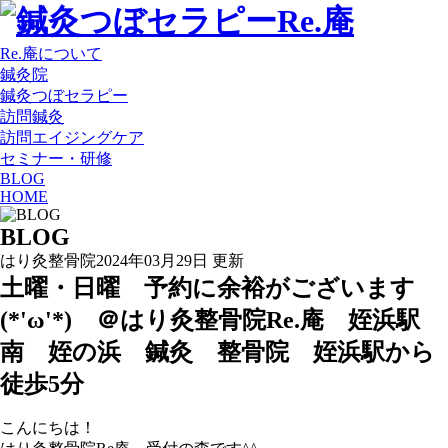
Re.庵について
鍼灸院
鍼灸つぼセラピー
訪問鍼灸
訪問エイジングケア
セミナー・研修
BLOG
HOME
BLOG
はり灸整骨院
2024年03月29日 更新
土曜・日曜 予約に余裕がございます
(*'ω'*) ＠はり灸整骨院Re.庵 姪浜駅
南 姪の浜 鍼灸 整骨院 姪浜駅から
徒歩5分
こんにちは！