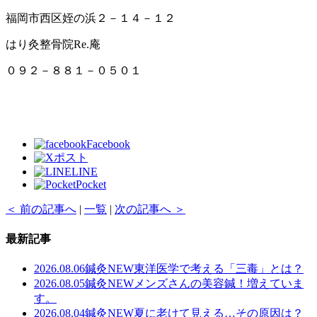
福岡市西区姪の浜２－１４－１２
はり灸整骨院Re.庵
０９２－８８１－０５０１
Facebook
ポスト
LINE
Pocket
＜ 前の記事へ
|
一覧
|
次の記事へ ＞
最新記事
2026.08.06
鍼灸
NEW
東洋医学で考える「三毒」とは？
2026.08.05
鍼灸
NEW
メンズさんの美容鍼！増えていま
す。
2026.08.04
鍼灸
NEW
夏に老けて見える…その原因は？