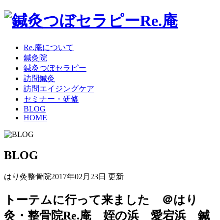
Re.庵について
鍼灸院
鍼灸つぼセラピー
訪問鍼灸
訪問エイジングケア
セミナー・研修
BLOG
HOME
BLOG
はり灸整骨院
2017年02月23日 更新
トーテムに行って来ました ＠はり
灸・整骨院Re.庵 姪の浜 愛宕浜 鍼