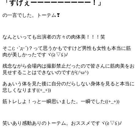
「すげぇーーーーーーーーー！」
の一言でした。トーテム❣
なんといっても出演者の方々の肉体美！！！笑
そこ(; ･`д･´)？って思うかもですけど男性も女性も本当に筋
肉が美しかったですヾ(≧▽≦)ﾉ
残念ながら会場内は撮影禁止だったので皆さんに筋肉美をお
見せすることはできないのですが(;^ω^)
あぁいう体を見た後に自分のだらしない身体を見ると本当に
悲しくなります((+_+))
筋トレしよ！っと一瞬思いました。一瞬でした((+_+))
笑いあり感動ありのトーテム。おススメですヾ(≧▽≦)ﾉ