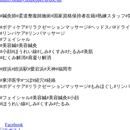
#鍼灸師#柔道整復師施術#国家資格保持者在籍#熟練スタッフ#
#ボディケア#リラクゼーションマッサージ#ヘッドスパ#ドラ
#リンパケア#リンパマッサージ
#フェイシャル
#美容鍼#美容鍼灸
#小顔#ほうれい線#しみ#くすみ#たるみ#美肌
#むくみ解消#肩凝り解消
#姪浜#姪浜駅#愛宕浜#天神#福岡市
#東洋医学#つぼ#経穴#経絡
#ボディケア#リラクゼーションマッサージ#もみほぐし#リン
#フェイシャル#美容鍼#美容鍼灸#小顔
#ほうれい線#しみ#くすみ#たるみ
Facebook