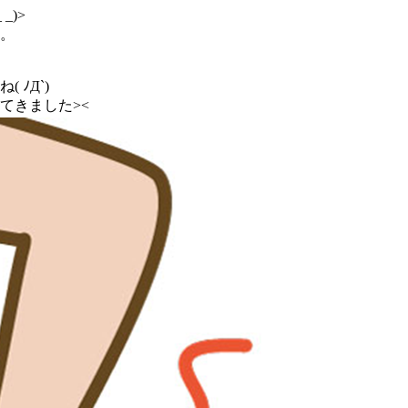
 _)>
。
ﾉД`)
てきました><