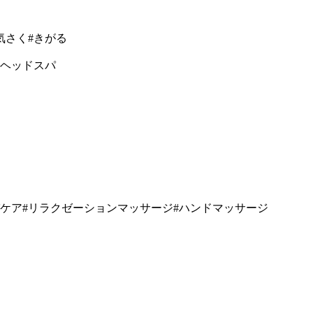
気さく#きがる
イヘッドスパ
パケア#リラクゼーションマッサージ#ハンドマッサージ