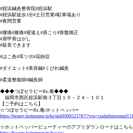
#姪浜鍼灸整骨院#姪浜駅
#姪浜駅徒歩3分#土日営業#駐車場あり
#夜間営業
#腰痛#膝痛#寝違え#肩こり#骨盤矯正
#肩甲骨はがし
#延長できます
#はこ灸#耳ツボ#花粉症
#ダイエット#美容鍼#くびれ鍼灸
#柔道整復師#鍼灸師
◆◆◆つぼセラピーRe.庵◆◆◆
福岡市西区姪浜駅南３丁目１０－２４－１０１
【ご予約はこちら】
☆つぼセラピーRe.庵/ホットペッパー
https://beauty.hotpepper.jp/kr/slnH000523787/?vos=cpahpbprosmaf1
☆ホットペッパービューティーのアプリダウンロードはこちら
https://beauty.hotpepper.jp/doc/sp/