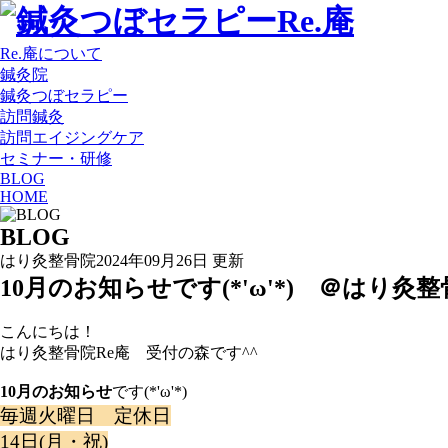
Re.庵について
鍼灸院
鍼灸つぼセラピー
訪問鍼灸
訪問エイジングケア
セミナー・研修
BLOG
HOME
BLOG
はり灸整骨院
2024年09月26日 更新
10月のお知らせです(*'ω'*) ＠はり
こんにちは！
はり灸整骨院Re庵 受付の森です^^
10月のお知らせ
です(*'ω'*)
毎週火曜日 定休日
14日(月・祝)