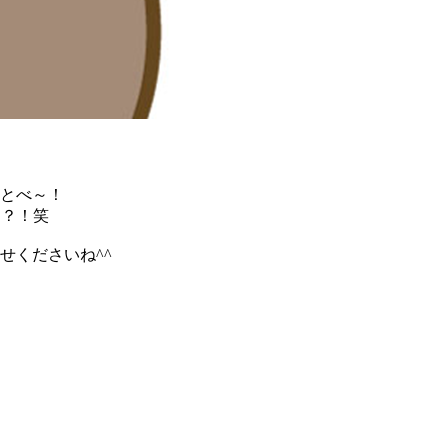
とべ～！
は？！笑
せくださいね^^