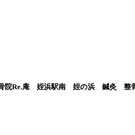
灸整骨院Re.庵 姪浜駅南 姪の浜 鍼灸 