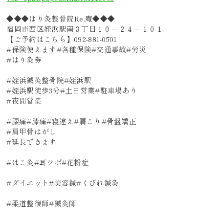
◆◆◆はり灸整骨院Re.庵◆◆◆
福岡市西区姪浜駅南３丁目１０－２４－１０１
【ご予約はこちら】092-881-0501
#保険使えます#各種保険#交通事故#労災
#はり灸券
#姪浜鍼灸整骨院#姪浜駅
#姪浜駅徒歩3分#土日営業#駐車場あり
#夜間営業
#腰痛#膝痛#寝違え#肩こり#骨盤矯正
#肩甲骨はがし
#延長できます
#はこ灸#耳ツボ#花粉症
#ダイエット#美容鍼#くびれ鍼灸
#柔道整復師#鍼灸師