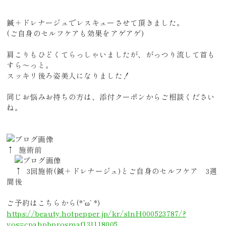
鍼＋ドレナージュでレスキューさせて頂きました。
(ご自身のセルフケアも効果をアゲアゲ)
肩こりもひどくてらっしゃいましたが、がっつり流して首も
すら～っと。
スッキリ後ろ姿美人になりました！
同じお悩みお持ちの方は、添付クーポンからご相談ください
ね。
↑ 施術前
↑ 3回施術(鍼＋ドレナージュ)とご自身のセルフケア 3週
間後
ご予約はこちらから(*‘ω‘ *)
https://beauty.hotpepper.jp/kr/slnH000523787/?
vos=cpahpbprosmaf131118005