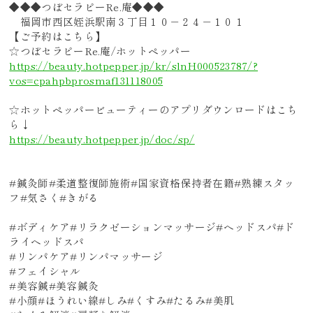
◆◆◆つぼセラピーRe.庵◆◆◆
福岡市西区姪浜駅南３丁目１０－２４－１０１
【ご予約はこちら】
☆つぼセラピーRe.庵/ホットペッパー
https://beauty.hotpepper.jp/kr/slnH000523787/?
vos=cpahpbprosmaf131118005
☆ホットペッパービューティーのアプリダウンロードはこち
ら↓
https://beauty.hotpepper.jp/doc/sp/
#鍼灸師#柔道整復師施術#国家資格保持者在籍#熟練スタッ
フ#気さく#きがる
#ボディケア#リラクゼーションマッサージ#ヘッドスパ#ド
ライヘッドスパ
#リンパケア#リンパマッサージ
#フェイシャル
#美容鍼#美容鍼灸
#小顔#ほうれい線#しみ#くすみ#たるみ#美肌