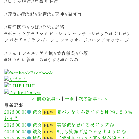
#むくみ解消#肩凝り解消
#姪浜#姪浜駅#愛宕浜#天神#福岡市
#東洋医学#つぼ#経穴#経絡
#ボディケア#リラクゼーションマッサージ#もみほぐし#リ
ンパケア#リラクゼーションマッサージ#ハンドマッサージ
#フェイシャル#美容鍼#美容鍼灸#小顔
#ほうれい線#しみ#くすみ#たるみ
Facebook
ポスト
LINE
Pocket
＜ 前の記事へ
|
一覧
|
次の記事へ ＞
最新記事
2026.08.08
鍼灸
夏バテをもみほぐすと身体はどう変
NEW
わる？
2026.08.08
鍼灸
美容鍼を更に効果アップ◎
NEW
2026.08.08
鍼灸
8月も笑顔で過ごせますように◎
NEW
2026.08.08
鍼灸
【紫外線MAX！夏の紫外線ケアに
NEW