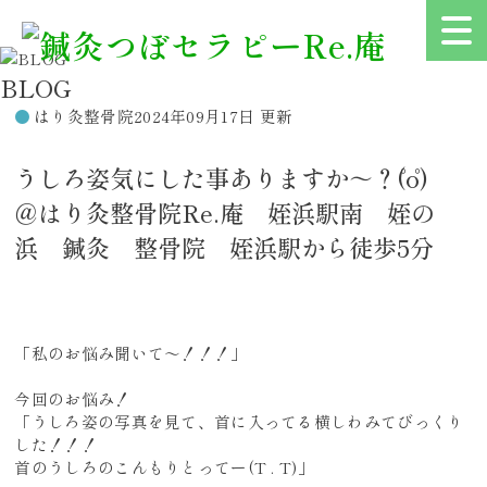
BLOG
はり灸整骨院
2024年09月17日 更新
うしろ姿気にした事ありますか～？(゜o゜)
＠はり灸整骨院Re.庵 姪浜駅南 姪の
浜 鍼灸 整骨院 姪浜駅から徒歩5分
「私のお悩み聞いて～！！！」
今回のお悩み！
「うしろ姿の写真を見て、首に入ってる横しわみてびっくり
した！！！
首のうしろのこんもりとってー(T . T)」