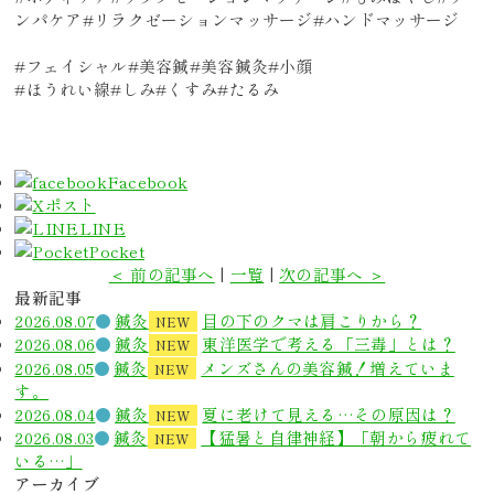
ンパケア#リラクゼーションマッサージ#ハンドマッサージ
#フェイシャル#美容鍼#美容鍼灸#小顔
#ほうれい線#しみ#くすみ#たるみ
Facebook
ポスト
LINE
Pocket
＜ 前の記事へ
|
一覧
|
次の記事へ ＞
最新記事
2026.08.07
鍼灸
目の下のクマは肩こりから？
NEW
2026.08.06
鍼灸
東洋医学で考える「三毒」とは？
NEW
2026.08.05
鍼灸
メンズさんの美容鍼！増えていま
NEW
す。
2026.08.04
鍼灸
夏に老けて見える…その原因は？
NEW
2026.08.03
鍼灸
【猛暑と自律神経】「朝から疲れて
NEW
いる…」
アーカイブ