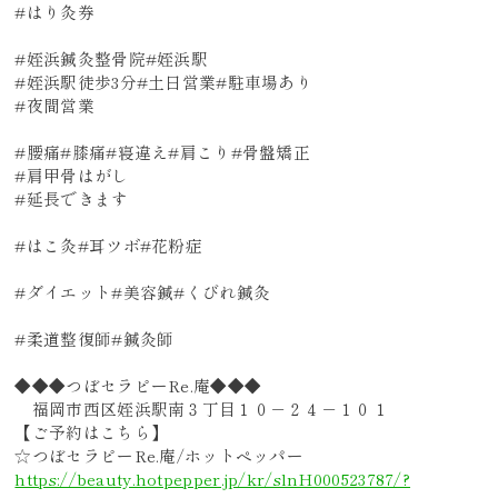
#はり灸券
#姪浜鍼灸整骨院#姪浜駅
#姪浜駅徒歩3分#土日営業#駐車場あり
#夜間営業
#腰痛#膝痛#寝違え#肩こり#骨盤矯正
#肩甲骨はがし
#延長できます
#はこ灸#耳ツボ#花粉症
#ダイエット#美容鍼#くびれ鍼灸
#柔道整復師#鍼灸師
◆◆◆つぼセラピーRe.庵◆◆◆
福岡市西区姪浜駅南３丁目１０－２４－１０１
【ご予約はこちら】
☆つぼセラピーRe.庵/ホットペッパー
https://beauty.hotpepper.jp/kr/slnH000523787/?