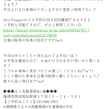
ります！
平日まだまだ余裕がございますので是非ご利用下さい！
Hot Pepperからも予約の空き状況確認できます♪♪
ご予約も可能ですので、ぜひご利用ください◎
https://beauty.hotpepper.jp/kr/slnH000523787/?
vos=cpahpbprosmaf131118005
立場川院長の写真が目印です(*ﾉωﾉ)
今日はめちゃくちゃ冷え込んでますね( ﾉД`)
お天気は最高なので、お出かけされる方が多いかと思いま
す！
どうかお身体に気をつけてお過ごしくださいね(*‘ω‘ *)
そして疲れた身体を立場川院長に癒してもらいましょう！
皆さん良い休日を(*ﾉωﾉ)
◆◆◆はり灸整骨院Re.庵◆◆◆
福岡市西区姪浜駅南３丁目１０－２４－１０１
【ご予約はこちら】092-881-0501
#保険使えます#各種保険#交通事故#労災