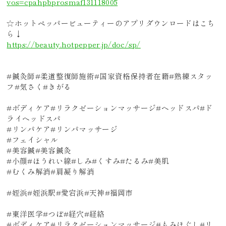
vos=cpahpbprosmaf131118005
☆ホットペッパービューティーのアプリダウンロードはこち
ら↓
https://beauty.hotpepper.jp/doc/sp/
#鍼灸師#柔道整復師施術#国家資格保持者在籍#熟練スタッ
フ#気さく#きがる
#ボディケア#リラクゼーションマッサージ#ヘッドスパ#ド
ライヘッドスパ
#リンパケア#リンパマッサージ
#フェイシャル
#美容鍼#美容鍼灸
#小顔#ほうれい線#しみ#くすみ#たるみ#美肌
#むくみ解消#肩凝り解消
#姪浜#姪浜駅#愛宕浜#天神#福岡市
#東洋医学#つぼ#経穴#経絡
#ボディケア#リラクゼーションマッサージ#もみほぐし#リ