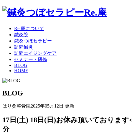
Re.庵について
鍼灸院
鍼灸つぼセラピー
訪問鍼灸
訪問エイジングケア
セミナー・研修
BLOG
HOME
BLOG
はり灸整骨院
2025年05月12日 更新
17日(土) 18日(日)お休み頂いており
分