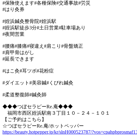
#保険使えます#各種保険#交通事故#労災
#はり灸券
#姪浜鍼灸整骨院#姪浜駅
#姪浜駅徒歩3分#土日営業#駐車場あり
#夜間営業
#腰痛#膝痛#寝違え#肩こり#骨盤矯正
#肩甲骨はがし
#延長できます
#はこ灸#耳ツボ#花粉症
#ダイエット#美容鍼#くびれ鍼灸
#柔道整復師#鍼灸師
◆◆◆つぼセラピーRe.庵◆◆◆
福岡市西区姪浜駅南３丁目１０－２４－１０１
【ご予約はこちら】
☆つぼセラピーRe.庵/ホットペッパー
https://beauty.hotpepper.jp/kr/slnH000523787/?vos=cpahpbprosmaf