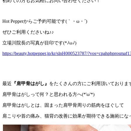
初めての方もお気軽にお問い合わせください！
Hot Pepperからご予約可能です(｀・ω・´)ゞ
ぜひご利用くださいね♪♪
立場川院長の写真が目印です(*ﾉωﾉ)
https://beauty.hotpepper.jp/kr/slnH000523787/?vos=cpahpbprosmaf
最近
『肩甲骨はがし』
をたくさんの方にご利用頂いておりま
肩甲骨はがしって何？と思われる方へ(*'ω'*)
肩甲骨はがしとは、
固まった肩甲骨周りの筋肉をほぐして
肩こりや首の痛み、猫背の改善に効果が期待できる施術になっ