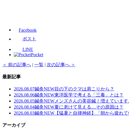
Facebook
ポスト
LINE
Pocket
＜ 前の記事へ
|
一覧
|
次の記事へ ＞
最新記事
2026.08.07
鍼灸
NEW
目の下のクマは肩こりから？
2026.08.06
鍼灸
NEW
東洋医学で考える「三毒」とは？
2026.08.05
鍼灸
NEW
メンズさんの美容鍼！増えています
2026.08.04
鍼灸
NEW
夏に老けて見える…その原因は？
2026.08.03
鍼灸
NEW
【猛暑と自律神経】「朝から疲れて
アーカイブ