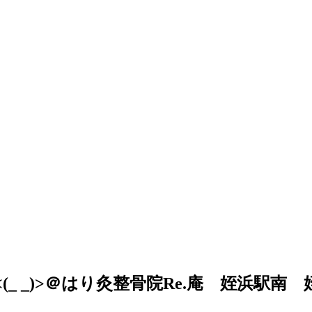
ます<(_ _)>＠はり灸整骨院Re.庵 姪浜