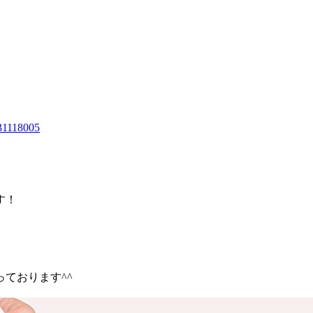
131118005
す！
ております^^