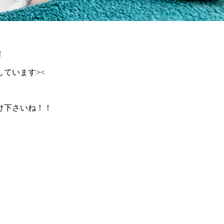
！
ています><
け下さいね！！