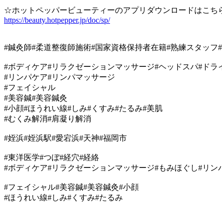
☆ホットペッパービューティーのアプリダウンロードはこち
https://beauty.hotpepper.jp/doc/sp/
#鍼灸師#柔道整復師施術#国家資格保持者在籍#熟練スタッフ
#ボディケア#リラクゼーションマッサージ#ヘッドスパ#ドラ
#リンパケア#リンパマッサージ
#フェイシャル
#美容鍼#美容鍼灸
#小顔#ほうれい線#しみ#くすみ#たるみ#美肌
#むくみ解消#肩凝り解消
#姪浜#姪浜駅#愛宕浜#天神#福岡市
#東洋医学#つぼ#経穴#経絡
#ボディケア#リラクゼーションマッサージ#もみほぐし#リン
#フェイシャル#美容鍼#美容鍼灸#小顔
#ほうれい線#しみ#くすみ#たるみ