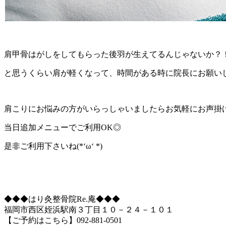
肩甲骨はがしをしてもらった後羽が生えてるんじゃないか？
と思うくらい肩が軽くなって、時間がある時に院長にお願いし
肩こりにお悩みの方がいらっしゃいましたら
お気軽にお声掛
当日追加メニューでご利用OK◎
是非ご利用下さいね(*‘ω‘ *)
◆◆◆はり灸整骨院Re.庵◆◆◆
福岡市西区姪浜駅南３丁目１０－２４－１０１
【ご予約はこちら】092-881-0501