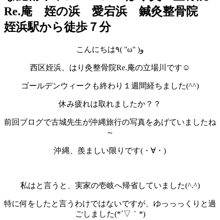
Re.庵 姪の浜 愛宕浜 鍼灸整骨院
姪浜駅から徒歩７分
こんにちは٩( ''ω'' )و
西区姪浜、はり灸整骨院Re.庵の立場川です☺
ゴールデンウィークも終わり１週間経ちました(^^)
休み疲れは取れましたか？？
前回ブログで古城先生が沖縄旅行の写真をあげていましたね
～
沖縄、羨ましい限りです(・∀・)
私はと言うと、実家の壱岐へ帰省していました(^.^)
特に何をしたと言うわけではないですが、ゆっっっくりと過
ごしました(*´▽｀*)