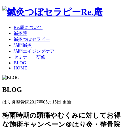
Re.庵について
鍼灸院
鍼灸つぼセラピー
訪問鍼灸
訪問エイジングケア
セミナー・研修
BLOG
HOME
BLOG
はり灸整骨院
2017年05月15日 更新
梅雨時期の頭痛やむくみに対してお得
な施術キャンペーン＠はり灸・整骨院