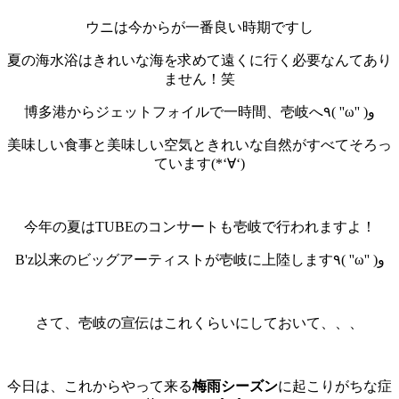
ウニは今からが一番良い時期ですし
夏の海水浴はきれいな海を求めて遠くに行く必要なんてあり
ません！笑
博多港からジェットフォイルで一時間、壱岐へ٩( ''ω'' )و
美味しい食事と美味しい空気ときれいな自然がすべてそろっ
ています(*‘∀‘)
今年の夏はTUBEのコンサートも壱岐で行われますよ！
B'z以来のビッグアーティストが壱岐に上陸します٩( ''ω'' )و
さて、壱岐の宣伝はこれくらいにしておいて、、、
今日は、これからやって来る
梅雨シーズン
に起こりがちな症