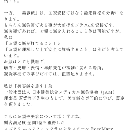
格です。
一方、「美容鍼」は、国家資格ではなく認定資格の分野にな
ります。
もちろん鍼灸師である事が大前提のプラスαの資格です。
鍼灸師であれば、お顔に鍼を入れること自体は可能ですが、
私は
「お顔に鍼が打てること」と
「お顔を理解した上で安全に施術すること」は別だと考えて
います。
お顔はとても繊細で、
筋肉・皮膚・表情・年齢変化が複雑に関わる場所。
鍼灸学校での学びだけでは、正直足りません。
私は「美容鍼を施す」為
一般社団法人 日本健美総合メディカル鍼灸協会（JAM）
理事長 須賀清子先生のもとで、美容鍼を専門的に学び、認定
を頂きました。
さらにお顔や美容について深く学ぶ為、
顧客満足度 全国1位を獲得した
ロズまり エステティックサロン＆スクール RoseMary