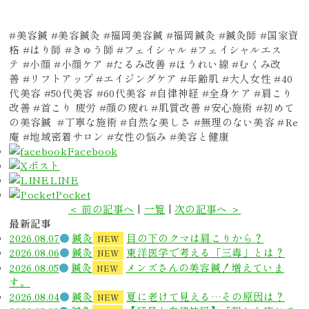
#美容鍼 #美容鍼灸 #福岡美容鍼 #福岡鍼灸 #鍼灸師 #国家資
格 #はり師 #きゅう師 #フェイシャル #フェイシャルエス
テ #小顔 #小顔ケア #たるみ改善 #ほうれい線 #むくみ改
善 #リフトアップ #エイジングケア #年齢肌 #大人女性 #40
代美容 #50代美容 #60代美容 #自律神経 #全身ケア #肩こり
改善 #首こり 疲労 #顔の疲れ #肌質改善 #安心施術 #初めて
の美容鍼 #丁寧な施術 #自然な美しさ #無理のない美容 #Re
庵 #地域密着サロン #女性の悩み #美容と健康
Facebook
ポスト
LINE
Pocket
＜ 前の記事へ
|
一覧
|
次の記事へ ＞
最新記事
2026.08.07
鍼灸
目の下のクマは肩こりから？
NEW
2026.08.06
鍼灸
東洋医学で考える「三毒」とは？
NEW
2026.08.05
鍼灸
メンズさんの美容鍼！増えていま
NEW
す。
2026.08.04
鍼灸
夏に老けて見える…その原因は？
NEW