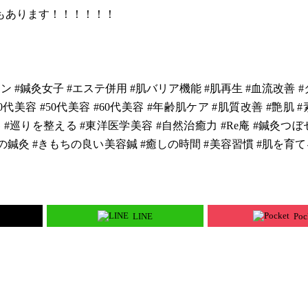
もあります！！！！！！
ン #鍼灸女子 #エステ併用 #肌バリア機能 #肌再生 #血流改善 
美容 #50代美容 #60代美容 #年齢肌ケア #肌質改善 #艶肌 
 #巡りを整える #東洋医学美容 #自然治癒力 #Re庵 #鍼灸つ
の鍼灸 #きもちの良い美容鍼 #癒しの時間 #美容習慣 #肌を育て
LINE
Poc