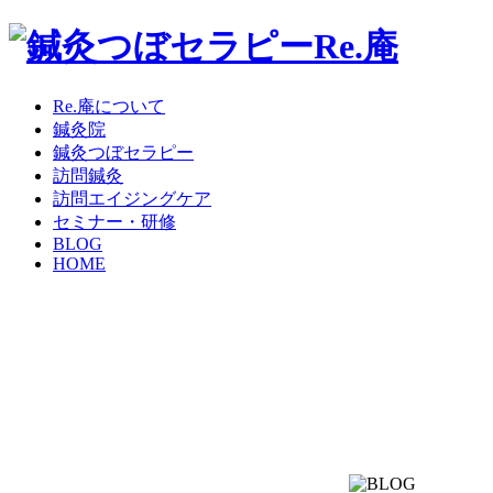
Re.庵について
鍼灸院
鍼灸つぼセラピー
訪問鍼灸
訪問エイジングケア
セミナー・研修
BLOG
HOME