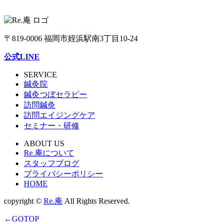
〒819-0006 福岡市姪浜駅南3丁目10-24
公式LINE
SERVICE
鍼灸院
鍼灸つぼセラピー
訪問鍼灸
訪問エイジングケア
セミナー・研修
ABOUT US
Re.庵について
スタッフブログ
プライバシーポリシー
HOME
copyright ©
Re.庵
All Rights Reserved.
←GOTOP