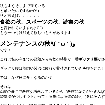
秋もすぐそこまで来ている！
と願いたいですね(^O^)
秋と言えば。。。。。。
食欲の秋、スポーツの秋、読書の秋
と言われていますね(^O^)
もう一つ付け加えて欲しいものがあります！
メンテナンスの秋٩( ''ω'' )و
です！！
これは私の今までの経験からも秋の時期が一番
ギックリ腰
が多
ギックリ腰は筋肉や関節に疲れが蓄積されていき炎症を起こし
では、なぜ秋に多くなるのか？
それは
➀夏の暑さで筋肉が消耗しているから（筋肉に疲労がたまれば
②気温が少しずつ下がってくる事による体の冷え（冬に突入す