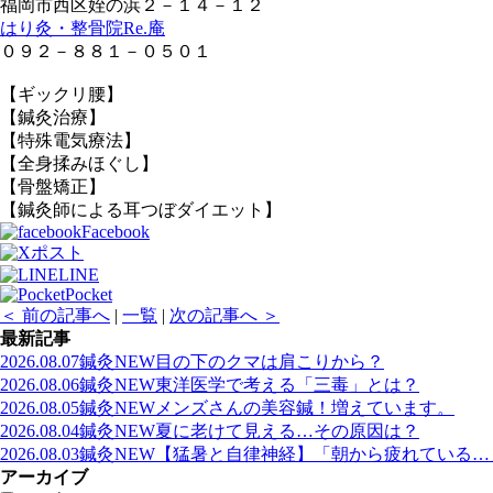
福岡市西区姪の浜２－１４－１２
はり灸・整骨院Re.庵
０９２－８８１－０５０１
【ギックリ腰】
【鍼灸治療】
【特殊電気療法】
【全身揉みほぐし】
【骨盤矯正】
【鍼灸師による耳つぼダイエット】
Facebook
ポスト
LINE
Pocket
＜ 前の記事へ
|
一覧
|
次の記事へ ＞
最新記事
2026.08.07
鍼灸
NEW
目の下のクマは肩こりから？
2026.08.06
鍼灸
NEW
東洋医学で考える「三毒」とは？
2026.08.05
鍼灸
NEW
メンズさんの美容鍼！増えています。
2026.08.04
鍼灸
NEW
夏に老けて見える…その原因は？
2026.08.03
鍼灸
NEW
【猛暑と自律神経】「朝から疲れている…
アーカイブ