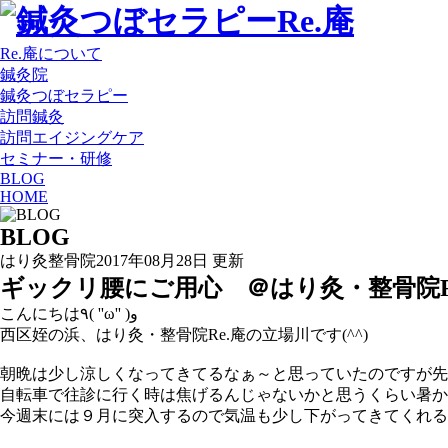
Re.庵について
鍼灸院
鍼灸つぼセラピー
訪問鍼灸
訪問エイジングケア
セミナー・研修
BLOG
HOME
BLOG
はり灸整骨院
2017年08月28日 更新
ギックリ腰にご用心 ＠はり灸・整骨院R
こんにちは٩( ''ω'' )و
西区姪の浜、はり灸・整骨院Re.庵の立場川です(^^)
朝晩は少し涼しくなってきてるなぁ～と思っていたのですが先週
自転車で往診に行く時は焦げるんじゃないかと思うくらい暑かったです
今週末には９月に突入するので気温も少し下がってきてくれる