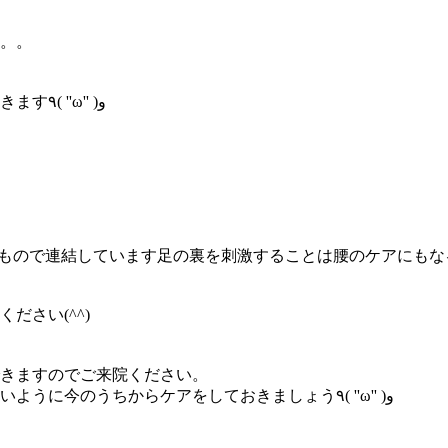
。。
そんなギックリ腰を予防するためのセルフケアをご紹介していきます٩( ''ω'' )و
ださい(^^)
きますのでご来院ください。
過ごしやすい季節を快適に送るためにも夏の疲れは溜め込まないように今のうちからケアをしておきましょう٩( ''ω'' )و