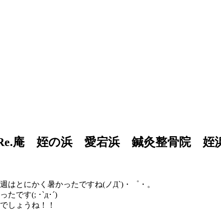
e.庵 姪の浜 愛宕浜 鍼灸整骨院 姪
はとにかく暑かったですね(ノД`)・゜・。
(; ･`д･´)
でしょうね！！