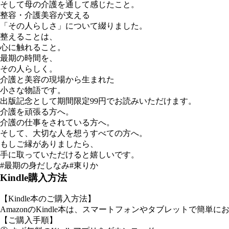
そして母の介護を通して感じたこと。
整容・介護美容が支える
「その人らしさ」について綴りました。
整えることは、
心に触れること。
最期の時間を、
その人らしく。
介護と美容の現場から生まれた
小さな物語です。
出版記念として期間限定99円でお読みいただけます。
介護を頑張る方へ。
介護の仕事をされている方へ。
そして、大切な人を想うすべての方へ。
もしご縁がありましたら、
手に取っていただけると嬉しいです。
#最期の身だしなみ#東りか
Kindle購入方法
【Kindle本のご購入方法】
AmazonのKindle本は、スマートフォンやタブレットで簡単
【ご購入手順】