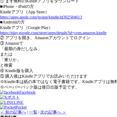
① まず無料のKindleアプリをダウンロード
■iPhone・iPadの方
Kindleアプリ（App Store）
https://apps.apple.com/jp/app/kindle/id302584613
■
Androidの方
Kindleアプリ（Google Play）
https://play.google.com/store/apps/details?id=com.amazon.kindle
② アプリを開き、Amazonアカウントでログイン
③ Amazonで
「最期の身だしなみ」
または
「東りか」
と検索
④ Kindle版を購入
⑤ 購入後はKindleアプリでお読みいただけます
※Kindle本は紙の本ではなく電子書籍です。Kindleアプ
※ペーパーバック版は後日出版予定です。
Facebook
ポスト
LINE
Pocket
＜ 前の記事へ
|
一覧
|
次の記事へ ＞