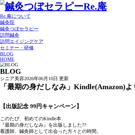
Re.庵について
鍼灸院
鍼灸つぼセラピー
訪問鍼灸
訪問エイジングケア
セミナー・研修
BLOG
HOME
BLOG
シニア美容
2026年06月10日 更新
「最期の身だしなみ」Kindle(Amazon
【出版記念 99円キャンペーン】
このたび、初めてのKindle本
『最期の身だしなみ』を出版しました??
看護師、鍼灸師として出会った方々との時間。