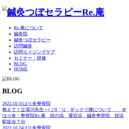
Re.庵について
鍼灸院
鍼灸つぼセラピー
訪問鍼灸
訪問エイジングケア
セミナー・研修
BLOG
HOME
BLOG
2022.10.31
はり灸整骨院
教えて！立場川先生～( ｣´0｀)｣ ギックリ腰について ＠
はり灸・整骨院Re.庵 姪の浜 愛宕浜 鍼灸整骨院 姪浜
駅徒歩７分
2022.10.24
はり灸整骨院