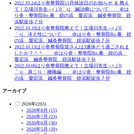
2022.10.24
はり灸整骨院
11月休診日のお知らせ ＆ 教え
て！立場川先生～( ｣´0｀)｣ 鍼治療について ＠は
り灸・整骨院Re.庵 姪の浜 愛宕浜 鍼灸整骨院 姪
浜駅徒歩７分
2022.10.19
はり灸整骨院
教えて！立場川先生～( ｣´0
｀)｣ 冷え性について ＠はり灸・整骨院Re.庵 姪
の浜 愛宕浜 鍼灸整骨院 姪浜駅徒歩７分
2022.10.13
はり灸整骨院
皆さんは3連休どう過ごされま
したか？＾＾ ＠はり灸・整骨院Re.庵 姪の浜
愛宕浜 鍼灸整骨院 姪浜駅徒歩７分
2022.10.06
はり灸整骨院
教えて！立場川先生～( ｣´0
｀)｣ 肩こり・腰痛編 ＠はり灸・整骨院Re.庵 姪
の浜 愛宕浜 鍼灸整骨院 姪浜駅徒歩７分
アーカイブ
2026年(203)
2026年8月 (15)
2026年7月 (23)
2026年6月 (36)
2026年5月 (29)