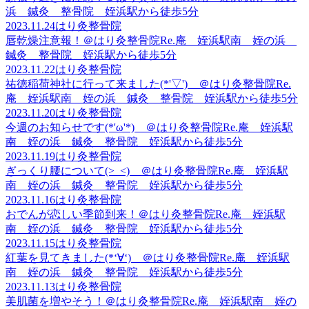
浜 鍼灸 整骨院 姪浜駅から徒歩5分
2023.11.24
はり灸整骨院
唇乾燥注意報！＠はり灸整骨院Re.庵 姪浜駅南 姪の浜
鍼灸 整骨院 姪浜駅から徒歩5分
2023.11.22
はり灸整骨院
祐徳稲荷神社に行って来ました(*'▽') ＠はり灸整骨院Re.
庵 姪浜駅南 姪の浜 鍼灸 整骨院 姪浜駅から徒歩5分
2023.11.20
はり灸整骨院
今週のお知らせです(*'ω'*) ＠はり灸整骨院Re.庵 姪浜駅
南 姪の浜 鍼灸 整骨院 姪浜駅から徒歩5分
2023.11.19
はり灸整骨院
ぎっくり腰について(>_<) ＠はり灸整骨院Re.庵 姪浜駅
南 姪の浜 鍼灸 整骨院 姪浜駅から徒歩5分
2023.11.16
はり灸整骨院
おでんが恋しい季節到来！＠はり灸整骨院Re.庵 姪浜駅
南 姪の浜 鍼灸 整骨院 姪浜駅から徒歩5分
2023.11.15
はり灸整骨院
紅葉を見てきました(*‘∀‘) ＠はり灸整骨院Re.庵 姪浜駅
南 姪の浜 鍼灸 整骨院 姪浜駅から徒歩5分
2023.11.13
はり灸整骨院
美肌菌を増やそう！＠はり灸整骨院Re.庵 姪浜駅南 姪の