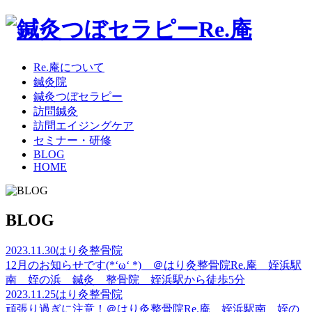
Re.庵について
鍼灸院
鍼灸つぼセラピー
訪問鍼灸
訪問エイジングケア
セミナー・研修
BLOG
HOME
BLOG
2023.11.30
はり灸整骨院
12月のお知らせです(*‘ω‘ *) ＠はり灸整骨院Re.庵 姪浜駅
南 姪の浜 鍼灸 整骨院 姪浜駅から徒歩5分
2023.11.25
はり灸整骨院
頑張り過ぎに注意！＠はり灸整骨院Re.庵 姪浜駅南 姪の