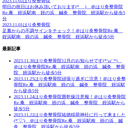
2023.11.02
はり灸整骨院
明日の祝日はお休み頂いております(*_ _) ＠はり灸整骨院
Re.庵 姪浜駅南 姪の浜 鍼灸 整骨院 姪浜駅から徒歩5
分
2023.11.01
はり灸整骨院
足裏からの不調サインをチェック！＠はり灸整骨院Re.庵
姪浜駅南 姪の浜 鍼灸 整骨院 姪浜駅から徒歩5分
最新記事
2023.11.30
はり灸整骨院
12月のお知らせです(*‘ω‘ *)
＠はり灸整骨院Re.庵 姪浜駅南 姪の浜 鍼灸 整骨
院 姪浜駅から徒歩5分
2023.11.25
はり灸整骨院
頑張り過ぎに注意！＠はり灸整
骨院Re.庵 姪浜駅南 姪の浜 鍼灸 整骨院 姪浜駅
から徒歩5分
2023.11.24
はり灸整骨院
唇乾燥注意報！＠はり灸整骨院
Re.庵 姪浜駅南 姪の浜 鍼灸 整骨院 姪浜駅から
徒歩5分
2023.11.22
はり灸整骨院
祐徳稲荷神社に行って来ました
(*'▽') ＠はり灸整骨院Re.庵 姪浜駅南 姪の浜 鍼
灸 整骨院 姪浜駅から徒歩5分