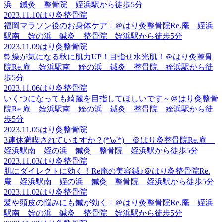
浜 鍼灸 整骨院 姪浜駅から徒歩5分
2023.11.10
はり灸整骨院
福岡マラソン後のお身体ケア！＠はり灸整骨院Re.庵 姪浜
駅南 姪の浜 鍼灸 整骨院 姪浜駅から徒歩5分
2023.11.09
はり灸整骨院
乾燥が気になる秋に肌力UP！目指せ水光肌！＠はり灸整骨
院Re.庵 姪浜駅南 姪の浜 鍼灸 整骨院 姪浜駅から徒
歩5分
2023.11.06
はり灸整骨院
いくつになっても綺麗を目指してほしいです～＠はり灸整骨
院Re.庵 姪浜駅南 姪の浜 鍼灸 整骨院 姪浜駅から徒
歩5分
2023.11.05
はり灸整骨院
3連休満喫されていますか？(*'ω'*) ＠はり灸整骨院Re.庵
姪浜駅南 姪の浜 鍼灸 整骨院 姪浜駅から徒歩5分
2023.11.03
はり灸整骨院
肌にダイレクトに効く！Re庵の美容鍼♪＠はり灸整骨院Re.
庵 姪浜駅南 姪の浜 鍼灸 整骨院 姪浜駅から徒歩5分
2023.11.02
はり灸整骨院
髪や頭皮の悩みにも鍼が効く！＠はり灸整骨院Re.庵 姪浜
駅南 姪の浜 鍼灸 整骨院 姪浜駅から徒歩5分