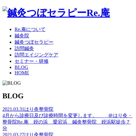
Re.庵について
鍼灸院
鍼灸つぼセラピー
訪問鍼灸
訪問エイジングケア
セミナー・研修
BLOG
HOME
BLOG
2021.03.31
はり灸整骨院
4月から診療日及び診療時間を変更します。 ＠はり灸・
整骨院Re.庵 姪の浜 愛宕浜 鍼灸整骨院 姪浜駅徒歩７
分
2021.03.27
はり灸整骨院