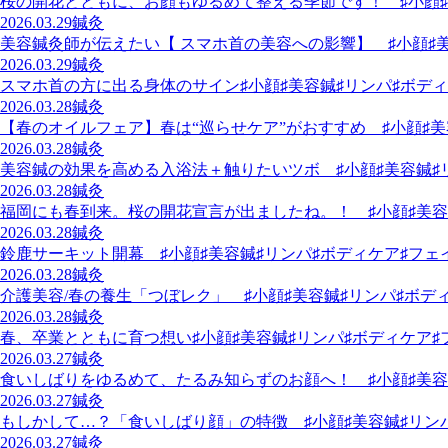
桜の開花とともに、お顔もゆるめて整える季節です！ ♯小顔♯
2026.03.29
鍼灸
美容鍼灸師が伝えたい【 スマホ首の美容への影響】 ♯小顔♯美
2026.03.29
鍼灸
スマホ首の方に出る身体のサイン♯小顔♯美容鍼♯リンパ♯ボディ
2026.03.28
鍼灸
【春のオイルフェア】春は“巡らせケア”がおすすめ ♯小顔♯美
2026.03.28
鍼灸
美容鍼の効果を高める入浴法＋触りたいツボ ♯小顔♯美容鍼♯
2026.03.28
鍼灸
福岡にも春到来。桜の開花宣言が出ましたね。！ ♯小顔♯美容
2026.03.28
鍼灸
鈴鹿サーキット開幕 ♯小顔♯美容鍼♯リンパ♯ボディケア♯フェ
2026.03.28
鍼灸
介護美容/春の養生「つぼレク」 ♯小顔♯美容鍼♯リンパ♯ボデ
2026.03.28
鍼灸
春、卒業とともに育つ想い♯小顔♯美容鍼♯リンパ♯ボディケア♯
2026.03.27
鍼灸
食いしばりをゆるめて、たるみ知らずのお顔へ！ ♯小顔♯美容
2026.03.27
鍼灸
もしかして…？「食いしばり顔」の特徴 ♯小顔♯美容鍼♯リン
2026.03.27
鍼灸