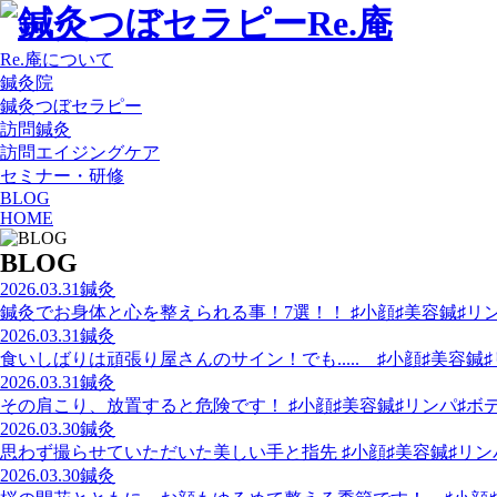
Re.庵について
鍼灸院
鍼灸つぼセラピー
訪問鍼灸
訪問エイジングケア
セミナー・研修
BLOG
HOME
BLOG
2026.03.31
鍼灸
鍼灸でお身体と心を整えられる事！7選！！ ♯小顔♯美容鍼♯リ
2026.03.31
鍼灸
食いしばりは頑張り屋さんのサイン！でも..... ♯小顔♯美容
2026.03.31
鍼灸
その肩こり、放置すると危険です！ ♯小顔♯美容鍼♯リンパ♯ボ
2026.03.30
鍼灸
思わず撮らせていただいた美しい手と指先 ♯小顔♯美容鍼♯リン
2026.03.30
鍼灸