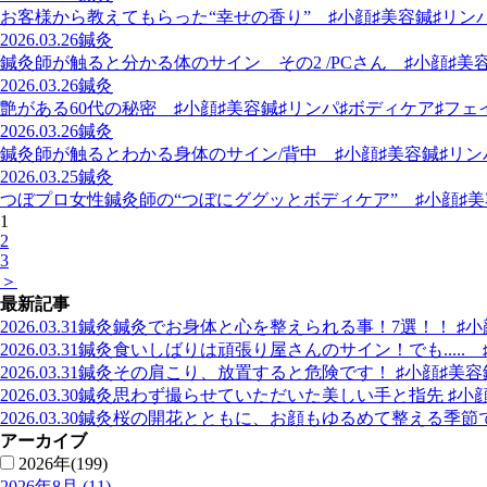
お客様から教えてもらった“幸せの香り” ♯小顔♯美容鍼♯リン
2026.03.26
鍼灸
鍼灸師が触ると分かる体のサイン その2 /PCさん ♯小顔♯美
2026.03.26
鍼灸
艶がある60代の秘密 ♯小顔♯美容鍼♯リンパ♯ボディケア♯フェ
2026.03.26
鍼灸
鍼灸師が触るとわかる身体のサイン/背中 ♯小顔♯美容鍼♯リン
2026.03.25
鍼灸
つぼプロ女性鍼灸師の“つぼにググッとボディケア” ♯小顔♯美
1
2
3
＞
最新記事
2026.03.31
鍼灸
鍼灸でお身体と心を整えられる事！7選！！ ♯小
2026.03.31
鍼灸
食いしばりは頑張り屋さんのサイン！でも.....
2026.03.31
鍼灸
その肩こり、放置すると危険です！ ♯小顔♯美容
2026.03.30
鍼灸
思わず撮らせていただいた美しい手と指先 ♯小顔
2026.03.30
鍼灸
桜の開花とともに、お顔もゆるめて整える季節で
アーカイブ
2026年(199)
2026年8月 (11)