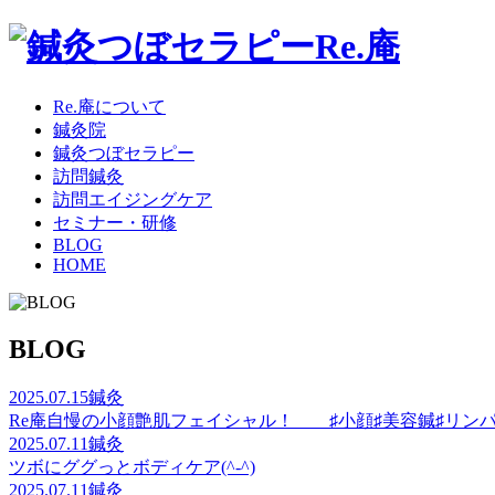
Re.庵について
鍼灸院
鍼灸つぼセラピー
訪問鍼灸
訪問エイジングケア
セミナー・研修
BLOG
HOME
BLOG
2025.07.15
鍼灸
Re庵自慢の小顔艶肌フェイシャル！ ♯小顔♯美容鍼♯リンパ
2025.07.11
鍼灸
ツボにググっとボディケア(^-^)
2025.07.11
鍼灸