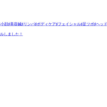
小顔♯美容鍼♯リンパ♯ボディケア♯フェイシャル♯足ツボ♯ヘッ
アルしました！