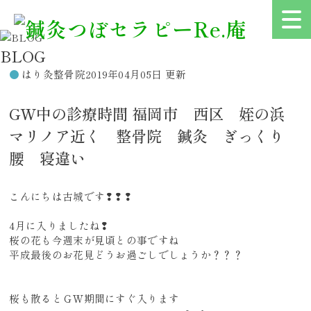
BLOG
はり灸整骨院
2019年04月05日 更新
GW中の診療時間 福岡市 西区 姪の浜
マリノア近く 整骨院 鍼灸 ぎっくり
腰 寝違い
こんにちは古城です❢❢❢
4月に入りましたね❢
桜の花も今週末が見頃との事ですね
平成最後のお花見どうお過ごしでしょうか？？？
桜も散るとＧＷ期間にすぐ入ります