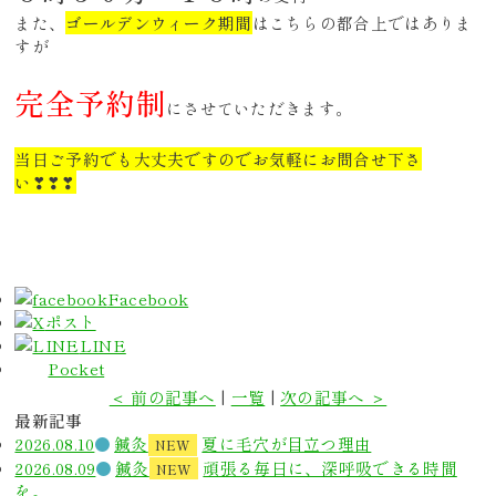
また、
ゴールデンウィーク期間
はこちらの都合上ではありま
すが
完全予約制
にさせていただきます。
当日ご予約でも大丈夫ですのでお気軽にお問合せ下さ
い❣❣❣
Facebook
ポスト
LINE
Pocket
＜ 前の記事へ
|
一覧
|
次の記事へ ＞
最新記事
2026.08.10
鍼灸
夏に毛穴が目立つ理由
NEW
2026.08.09
鍼灸
頑張る毎日に、深呼吸できる時間
NEW
を。