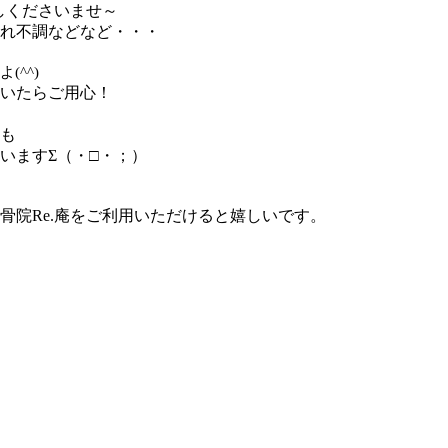
しくださいませ～
れ不調などなど・・・
(^^)
いたらご用心！
も
いますΣ（・□・；）
骨院Re.庵をご利用いただけると嬉しいです。