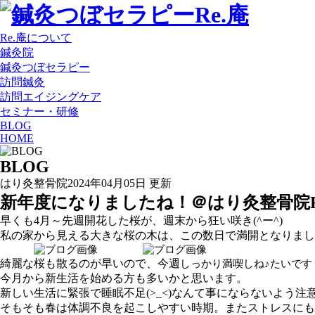
Re.庵について
鍼灸院
鍼灸つぼセラピー
訪問鍼灸
訪問エイジングケア
セミナー・研修
BLOG
HOME
BLOG
はり灸整骨院
2024年04月05日 更新
新年度になりましたね！＠はり灸整骨院R
早くも4月～先週開花した桜が、週末から狂い咲き(^ー^)
私の家から見える大きな桜の木は、この数日で満開となりました
綺麗な桜も散るのが早いので、今週
しっかり満喫しね♪
たいです
今月から新生活を始める方も多いかと思います。
新しい生活に緊張で睡眠不足(>_<)なんて事にならないよう注
そもそも春は体調不良を起こしやすい時期。またストレスにも