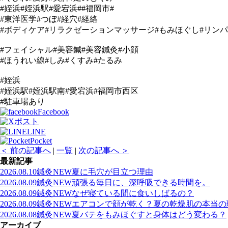
#姪浜#姪浜駅#愛宕浜##福岡市#
#東洋医学#つぼ#経穴#経絡
#ボディケア#リラクゼーションマッサージ#もみほぐし#リン
#フェイシャル#美容鍼#美容鍼灸#小顔
#ほうれい線#しみ#くすみ#たるみ
#姪浜
#姪浜駅#姪浜駅南#愛宕浜#福岡市西区
#駐車場あり
Facebook
ポスト
LINE
Pocket
＜ 前の記事へ
|
一覧
|
次の記事へ ＞
最新記事
2026.08.10
鍼灸
NEW
夏に毛穴が目立つ理由
2026.08.09
鍼灸
NEW
頑張る毎日に、深呼吸できる時間を。
2026.08.09
鍼灸
NEW
なぜ寝ている間に食いしばるの？
2026.08.09
鍼灸
NEW
エアコンで顔が乾く？夏の乾燥肌の本当の
2026.08.08
鍼灸
NEW
夏バテをもみほぐすと身体はどう変わる？
アーカイブ