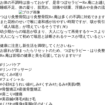
お体の不調時は放っておかず、是非つぼセラピーRe.庵にお越
睡眠不足、体の凝り、肌荒れ、頭痛や頭重、浮腫みや全身の流
つはり灸整骨院はり灸整骨院Re.庵は多くの不調に
対処できますよ
また花粉のせいで喉に違和感が出やすい時期ですが、咳が長引
「成人喘息」が増えているそうです( ;∀;)
幼少期からの喘息が収まり、大人になって再発するケースより
大人になって初めて喘息と診断されるケースが増えているとい
健康に注意し新生活を満喫してくださいね～
お疲れが溜まったらリセットのため、つぼセラピー・はり灸整
Re.庵は皆様の健康と美を応援しております!(^^)!
♯リンパケア
#リンパマッサージ
#むくみ#巡り
#フェイシャル
#小顔#ほうれい線#しみ#くすみ#たるみ#美肌#艶
#骨盤矯正#産後骨盤矯正
#肩こり#腰痛
#美容鍼#薄毛#抜け毛
#くびれ#痩身#美脚#足のむくみ