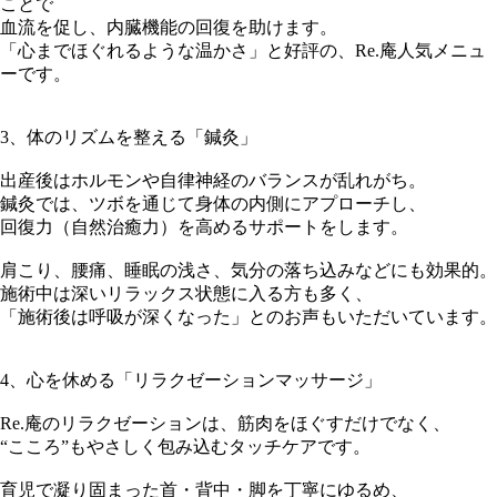
ことで
血流を促し、内臓機能の回復を助けます。
「心までほぐれるような温かさ」と好評の、Re.庵人気メニュ
ーです。
3、体のリズムを整える「鍼灸」
出産後はホルモンや自律神経のバランスが乱れがち。
鍼灸では、ツボを通じて身体の内側にアプローチし、
回復力（自然治癒力）を高めるサポートをします。
肩こり、腰痛、睡眠の浅さ、気分の落ち込みなどにも効果的。
施術中は深いリラックス状態に入る方も多く、
「施術後は呼吸が深くなった」とのお声もいただいています。
4、心を休める「リラクゼーションマッサージ」
Re.庵のリラクゼーションは、筋肉をほぐすだけでなく、
“こころ”もやさしく包み込むタッチケアです。
育児で凝り固まった首・背中・脚を丁寧にゆるめ、