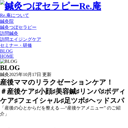
Re.庵について
鍼灸院
鍼灸つぼセラピー
訪問鍼灸
訪問エイジングケア
セミナー・研修
BLOG
HOME
BLOG
鍼灸
2025年10月17日 更新
産後ママのリラクゼーションケア！
＃産後ケア♯小顔♯美容鍼♯リンパ♯ボディ
ケア♯フェイシャル♯足ツボ♯ヘッドスパ
「産後の心とからだを整える ―“産後ケアメニュー” のご紹
介」