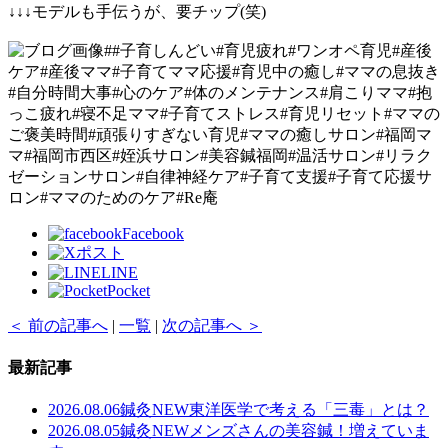
↓↓↓モデルも手伝うが、要チップ(笑)
##子育しんどい#育児疲れ#ワンオペ育児#産後
ケア#産後ママ#子育てママ応援#育児中の癒し#ママの息抜き
#自分時間大事#心のケア#体のメンテナンス#肩こりママ#抱
っこ疲れ#寝不足ママ#子育てストレス#育児リセット#ママの
ご褒美時間#頑張りすぎない育児#ママの癒しサロン#福岡マ
マ#福岡市西区#姪浜サロン#美容鍼福岡#温活サロン#リラク
ゼーションサロン#自律神経ケア#子育て支援#子育て応援サ
ロン#ママのためのケア#Re庵
Facebook
ポスト
LINE
Pocket
＜ 前の記事へ
|
一覧
|
次の記事へ ＞
最新記事
2026.08.06
鍼灸
NEW
東洋医学で考える「三毒」とは？
2026.08.05
鍼灸
NEW
メンズさんの美容鍼！増えていま