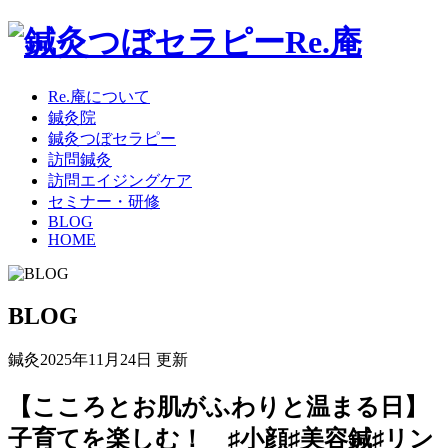
Re.庵について
鍼灸院
鍼灸つぼセラピー
訪問鍼灸
訪問エイジングケア
セミナー・研修
BLOG
HOME
BLOG
鍼灸
2025年11月24日 更新
【こころとお肌がふわりと温まる日】
子育てを楽しむ！ ♯小顔♯美容鍼♯リン