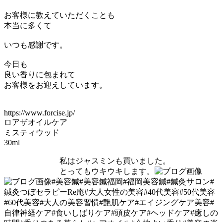
お客様に教えていただくことも
本当に多くて
いつも感謝です。
今日も
良い香りに包まれて
お客様をお迎えしています。
https://www.forcise.jp/
ロアザオイルケア
ミスティウッド
30ml
私はジャスミンも買いました。
とってもウキウキします。
#美容鍼#美容鍼福岡#福岡美容鍼#鍼灸サロン#
鍼灸つぼセラピーRe庵#大人女性の美容#40代美容#50代美容
#60代美容#大人の美容習慣#艶肌ケア#エイジングケア美容#
自律神経ケア#食いしばりケア#頭皮ケア#ヘッドケア#癒しの