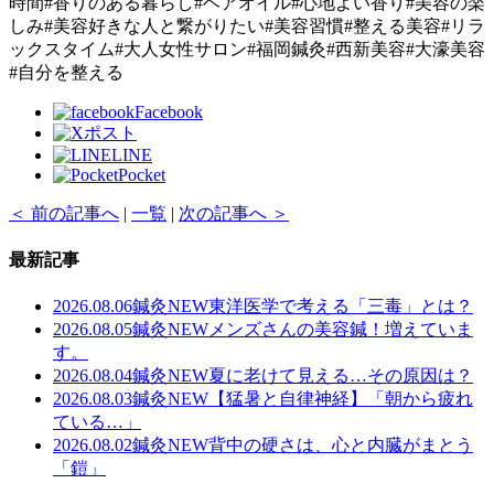
時間#香りのある暮らし#ヘアオイル#心地よい香り#美容の楽
しみ#美容好きな人と繋がりたい#美容習慣#整える美容#リラ
ックスタイム#大人女性サロン#福岡鍼灸#西新美容#大濠美容
#自分を整える
Facebook
ポスト
LINE
Pocket
＜ 前の記事へ
|
一覧
|
次の記事へ ＞
最新記事
2026.08.06
鍼灸
NEW
東洋医学で考える「三毒」とは？
2026.08.05
鍼灸
NEW
メンズさんの美容鍼！増えていま
す。
2026.08.04
鍼灸
NEW
夏に老けて見える…その原因は？
2026.08.03
鍼灸
NEW
【猛暑と自律神経】「朝から疲れ
ている…」
2026.08.02
鍼灸
NEW
背中の硬さは、心と内臓がまとう
「鎧」