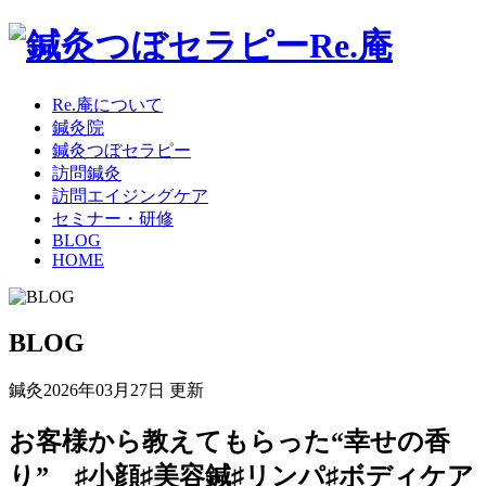
Re.庵について
鍼灸院
鍼灸つぼセラピー
訪問鍼灸
訪問エイジングケア
セミナー・研修
BLOG
HOME
BLOG
鍼灸
2026年03月27日 更新
お客様から教えてもらった“幸せの香
り” ♯小顔♯美容鍼♯リンパ♯ボディケア