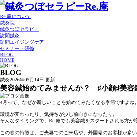
Re.庵について
鍼灸院
鍼灸つぼセラピー
訪問鍼灸
訪問エイジングケア
セミナー・研修
BLOG
HOME
BLOG
鍼灸
2026年05月14日 更新
美容鍼始めてみませんか？ ♯小顔♯美容
4月って、なぜか新しいことを始めてみたくなる季節ですよね
環境が変わったり、気持ちが少し前向きになったり。
そんなタイミングで、Re.庵でも美容鍼をスタートされる方が
この春の特徴は、ご夫妻でのご来店や、外国籍のお客様が多い