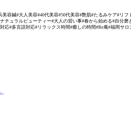
浜美容鍼#大人美容#40代美容#50代美容#艶肌#たるみケア#リ
#ナチュラルビューティー#大人の習い事#春から始める#自分磨
対応#多言語対応#リラックス時間#癒しの時間#Re庵#福岡サロ
」