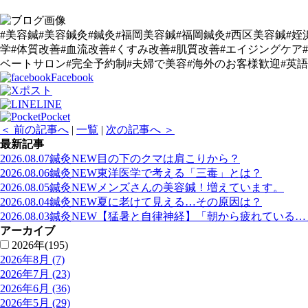
#美容鍼#美容鍼灸#鍼灸#福岡美容鍼#福岡鍼灸#西区美容鍼#姪
学#体質改善#血流改善#くすみ改善#肌質改善#エイジングケア
ベートサロン#完全予約制#夫婦で美容#海外のお客様歓迎#英語
Facebook
ポスト
LINE
Pocket
＜ 前の記事へ
|
一覧
|
次の記事へ ＞
最新記事
2026.08.07
鍼灸
NEW
目の下のクマは肩こりから？
2026.08.06
鍼灸
NEW
東洋医学で考える「三毒」とは？
2026.08.05
鍼灸
NEW
メンズさんの美容鍼！増えています。
2026.08.04
鍼灸
NEW
夏に老けて見える…その原因は？
2026.08.03
鍼灸
NEW
【猛暑と自律神経】「朝から疲れている…
アーカイブ
2026年(195)
2026年8月 (7)
2026年7月 (23)
2026年6月 (36)
2026年5月 (29)