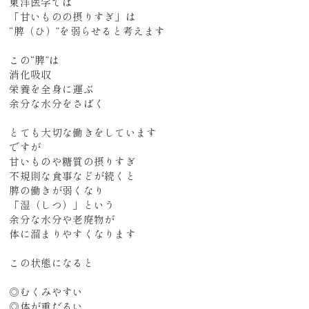
東洋医学では
「甘いものの摂りすぎ」は
“脾（ひ）”を弱らせると考えます
この“脾”は
消化吸収
栄養を全身に運ぶ
余分な水分をさばく
とても大切な働きをしています
ですが
甘いものや糖質の摂りすぎ
不規則な食事などが続くと
脾の働きが弱くなり
「湿（しつ）」という
余分な水分や老廃物が
体に溜まりやすくなります
この状態になると
◎むくみやすい
◎体が重だるい