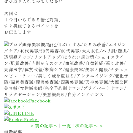
ぜひ取り入れてみてください
次回は
「今日からできる糖化対策」
すぐ実践できるポイントを
お伝えします
美容鍼/糖化/肌のくすみ/たるみ改善/エイジン
グケア/40代美容/50代美容/60代美容/大人女性/ハリ肌/艶肌/
透明感アップ/リフトアップ/ほうれい線対策/フェイスライ
ン/肌質改善/内側からのケア/血流改善/自律神経/巡り改善/
東洋医学/体質改善/未病ケア/健康美容/美容と健康/ナチュラ
ルビューティー/美しく歳を重ねる/アンチエイジング/老化予
防/福岡美容鍼/姪浜美容鍼/西新美容鍼/天神美容鍼/大濠公園
美容鍼/女性鍼灸師/完全予約制サロン/プライベートサロン/
リラクゼーション/美意識高め/自分メンテナンス
Facebook
ポスト
LINE
Pocket
＜ 前の記事へ
|
一覧
|
次の記事へ ＞
最新記事