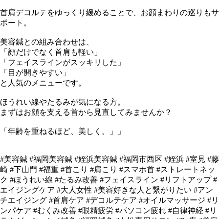
首肩デコルテをゆっくり緩めることで、お顔まわりの巡りもサ
ポート。
美容鍼との組み合わせは、
「顔だけでなく首肩も軽い」
「フェイスラインがスッキリした」
「目が開きやすい」
と人気のメニューです。
ほうれい線やたるみが気になる方。
まずはお顔を支える首から見直してみませんか？
「年齢を重ねるほど、美しく。」」
#美容鍼 #福岡美容鍼 #姪浜美容鍼 #福岡市西区 #姪浜 #室見 #藤
崎 #下山門 #福重 #首こり #肩こり #スマホ首 #ストレートネッ
ク #ほうれい線 #たるみ改善 #フェイスライン #リフトアップ #
エイジングケア #大人女性 #美容好きな人と繋がりたい #アン
チエイジング #首肩ケア #デコルテケア #オイルマッサージ #リ
ンパケア #むくみ改善 #眼精疲労 #パソコン疲れ #自律神経 #リ