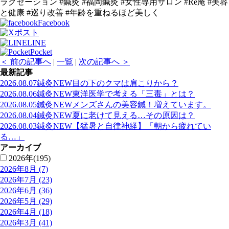
ラクゼーション #鍼灸 #福岡鍼灸 #女性専用サロン #Re庵 #美容
と健康 #巡り改善 #年齢を重ねるほど美しく
Facebook
ポスト
LINE
Pocket
＜ 前の記事へ
|
一覧
|
次の記事へ ＞
最新記事
2026.08.07
鍼灸
NEW
目の下のクマは肩こりから？
2026.08.06
鍼灸
NEW
東洋医学で考える「三毒」とは？
2026.08.05
鍼灸
NEW
メンズさんの美容鍼！増えています。
2026.08.04
鍼灸
NEW
夏に老けて見える…その原因は？
2026.08.03
鍼灸
NEW
【猛暑と自律神経】「朝から疲れてい
る…」
アーカイブ
2026年(195)
2026年8月 (7)
2026年7月 (23)
2026年6月 (36)
2026年5月 (29)
2026年4月 (18)
2026年3月 (41)