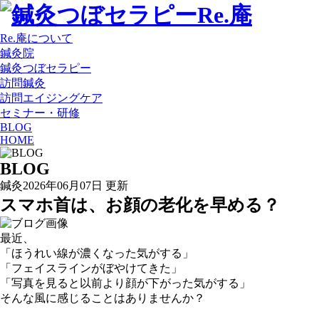
Re.庵について
鍼灸院
鍼灸つぼセラピー
訪問鍼灸
訪問エイジングケア
セミナー・研修
BLOG
HOME
BLOG
鍼灸
2026年06月07日 更新
スマホ首は、お顔の老化を早める？
最近、
「ほうれい線が濃くなった気がする」
「フェイスラインがぼやけてきた」
「写真を見ると以前より顔が下がった気がする」
そんな風に感じることはありませんか？