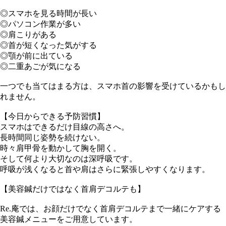
◎スマホを見る時間が長い
◎パソコン作業が多い
◎肩こりがある
◎首が短くなった気がする
◎顎が前に出ている
◎二重あごが気になる
一つでも当てはまる方は、スマホ首の影響を受けているかもし
れません。
【今日からできる予防習慣】
スマホはできるだけ目線の高さへ。
長時間同じ姿勢を続けない。
時々肩甲骨を動かして胸を開く。
そして何より大切なのは深呼吸です。
呼吸が浅くなると首や肩はさらに緊張しやすくなります。
【美容鍼だけではなく首肩デコルテも】
Re.庵では、お顔だけでなく首肩デコルテまで一緒にケアする
美容鍼メニューをご用意しています。