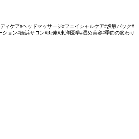
ボディケア#ヘッドマッサージ#フェイシャルケア#炭酸パック#
ション#姪浜サロン#Re庵#東洋医学#温め美容#季節の変わり