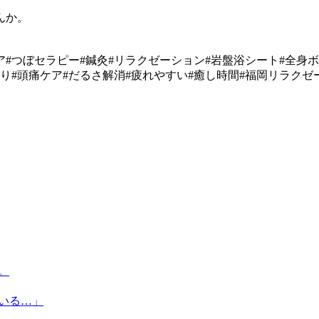
んか。
ア#つぼセラピー#鍼灸#リラクゼーション#岩盤浴シート#全身
り#頭痛ケア#だるさ解消#疲れやすい#癒し時間#福岡リラクゼー
。
いる…」