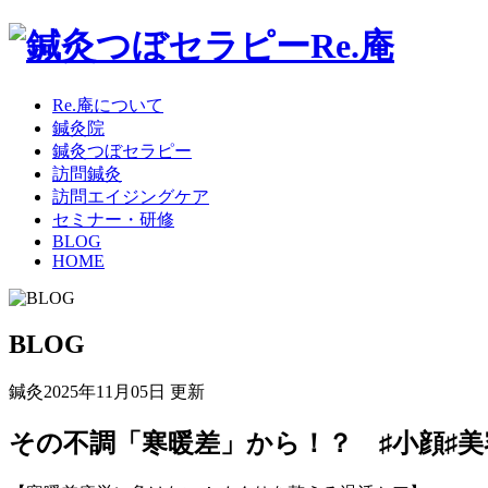
Re.庵について
鍼灸院
鍼灸つぼセラピー
訪問鍼灸
訪問エイジングケア
セミナー・研修
BLOG
HOME
BLOG
鍼灸
2025年11月05日 更新
その不調「寒暖差」から！？ ♯小顔♯美