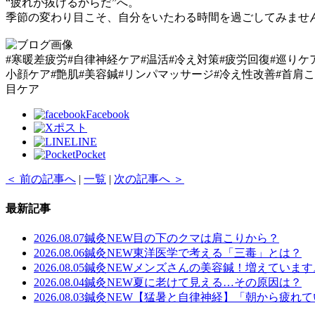
“疲れが抜けるからだ”へ。
季節の変わり目こそ、自分をいたわる時間を過ごしてみませ
#寒暖差疲労#自律神経ケア#温活#冷え対策#疲労回復#巡りケ
小顔ケア#艶肌#美容鍼#リンパマッサージ#冷え性改善#首肩こ
目ケア
Facebook
ポスト
LINE
Pocket
＜ 前の記事へ
|
一覧
|
次の記事へ ＞
最新記事
2026.08.07
鍼灸
NEW
目の下のクマは肩こりから？
2026.08.06
鍼灸
NEW
東洋医学で考える「三毒」とは？
2026.08.05
鍼灸
NEW
メンズさんの美容鍼！増えています
2026.08.04
鍼灸
NEW
夏に老けて見える…その原因は？
2026.08.03
鍼灸
NEW
【猛暑と自律神経】「朝から疲れて