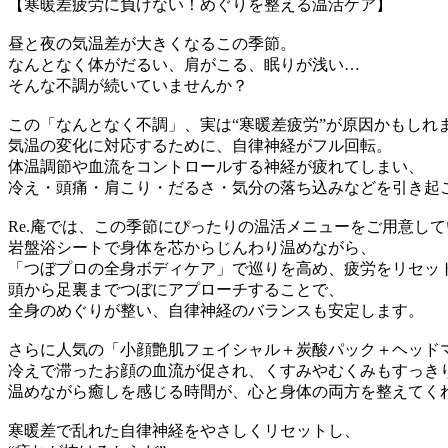
【寒暖差疲労に負けない！めぐりを整える温活ケア】
昼と夜の気温差が大きくなるこの季節。
なんとなく体がだるい、肩がこる、眠りが浅い…
そんな不調が続いていませんか？
この「なんとなく不調」、実は“寒暖差疲労”が原因かもしれ
気温の変化に対応するために、自律神経がフル回転。
体温調節や血流をコントロールする神経が疲れてしまい、
冷え・頭痛・肩こり・だるさ・気分の落ち込みなどを引き起
Re.庵では、この季節にぴったりの温活メニューをご用意し
岩盤浴シートで身体を芯からじんわり温めながら、
「つぼプロの全身ボディケア」で巡りを高め、疲労をリセッ
頭から足裏までつぼにアプローチすることで、
全身のめぐりが整い、自律神経のバランスも安定します。
さらに人気の「小顔艶肌フェイシャル＋炭酸パック＋ヘッド
冷えで滞ったお顔の血流が促され、くすみやむくみもすっき
温めながら癒しを感じる時間が、心と身体の両方を整えてく
寒暖差で乱れた自律神経をやさしくリセットし、